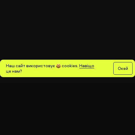
Наш сайт використовує
cookies
.
Навіщо
Окей
це нам?