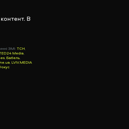
контент. В
инні ЗМІ:
ТСН
,
TED24 Media
,
bes
,
Бабель
,
ine.ua
,
LVIV.MEDIA
Фокус