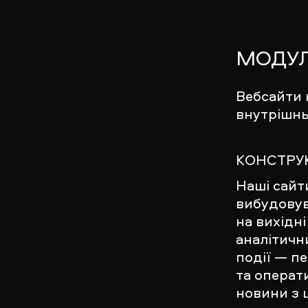
МОДУЛ
Вебсайти 
внутрішнь
КОНСТРУ
Наші сайт
вибудовув
на вихідні
аналітични
події — п
та операти
новини з 