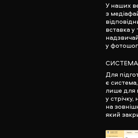
У наших в
з медіафа
відповідн
вставка у 
надзвичай
у фотошоп
СИСТЕМА
Для підго
є система
лише для 
у стрічку,
на зовніш
який закр