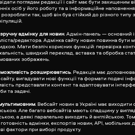
відати поглядам редакції і сайт має бути захищеним в
нніх осіб у його роботу та в інформаційне наповнення
 розробляти так, щоб він був стійкий до різного типу 
ніпуляцій.
зручну адмінку для новин
. Адмін-панель — основний 
ліста/редактора. Адмінка сайту новин повинна бути 
идкою. Мати безліч корисних функцій: перевірка кон
ікальність, швидкий переклад, вставка та обробка ста
імованих зображень.
 можливість розширюватись
. Редакція має доповнюв
 сайту, вигадувати нові функції та формати подачі інф
вість представляти контент та адаптовувати інтерфе
би та задачі.
 мультимовним
. Вебсайт новин в Україні має виходити
нською. Але багато вебсайтів мають спадщину у вигля
ською, а деякі паралельно виходять й англійською. То
, готовність адмінки, експортів новин, API, мобільних 
ві фактори при виборі продукту.