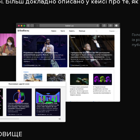
і. Більш докладно описано у кейсі про те, я
Гол
із 
пуб
ОВИЩЕ