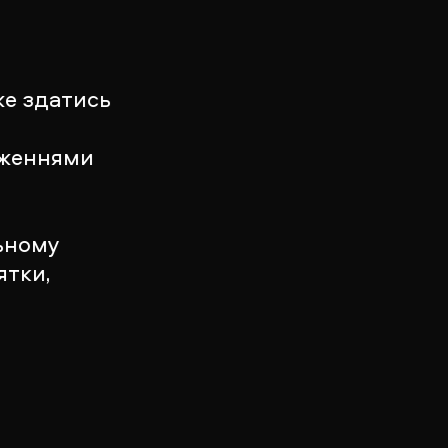
же здатись
аженнями
льному
ятки,