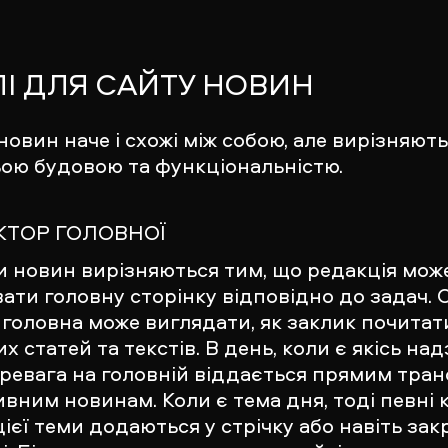
І ДЛЯ САЙТУ НОВИН
новин наче і схожі між собою, але вирізняют
ою будовою та функціональністю.
КТОР ГОЛОВНОЇ
и новин вирізняються тим, що редакція мож
ати головну сторінку відповідно до задач. 
 головна може виглядати, як заклик почитат
х статей та текстів. В день, коли є якісь на
еревага на головній віддається прямим тра
вним новинам. Коли є тема дня, тоді певні к
цієї теми додаються у стрічку або навіть за