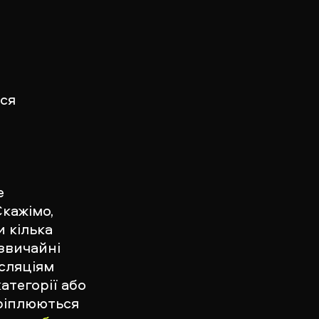
ься
е
Скажімо,
и кілька
дзвичайні
нсляціям
атегорії або
кріплюються