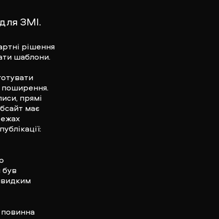
для ЗМІ.
дартні рішення
ати шаблони.
 готувати
о поширення.
писи, прямі
вебсайт має
режах
ублікації:
о
 був
 швидким
і повинна