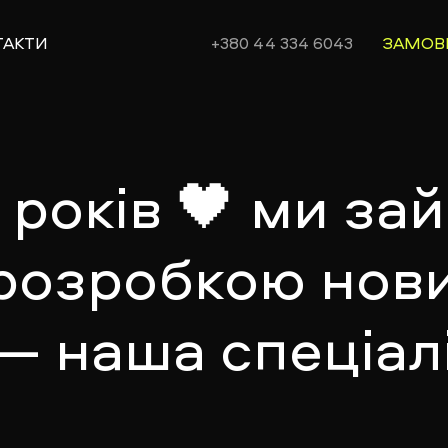
ТАКТИ
+380 44 334 6043
ЗАМОВ
0 років 🖤 ми з
розробкою нови
— наша спеціалі