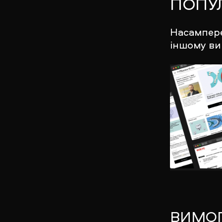
ПОПУ
Насампере
іншому ви
ВИМОГ