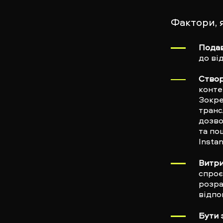
Фактори, 
Подав
до ві
Створ
конте
Зокре
трансл
дозво
та по
Instan
Витри
спроє
розра
відпо
Бути 