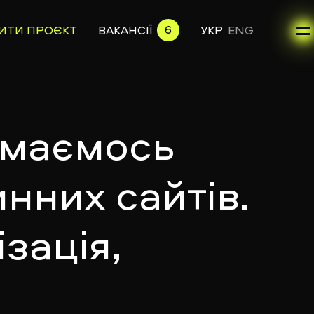
6
ИТИ ПРОЄКТ
ВАКАНСІЇ
УКР
ENG
аймаємось
нних сайтів.
зація,