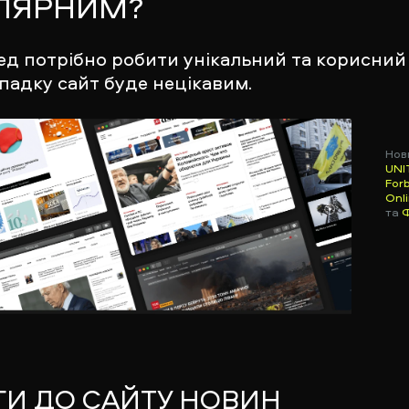
ЛЯРНИМ?
д потрібно робити унікальний та корисний 
падку сайт буде нецікавим.
Нов
UNI
For
Onl
та
И ДО САЙТУ НОВИН