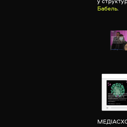
у структур
Бабель
.
МЕДІАСХ