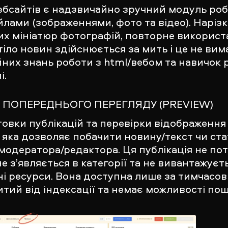
ебсайтів є надзвичайно зручний модуль ро
йлами (зображеннями, фото та відео). Нарізк
их мініатюр фотографій, повторне використа
тіло новин здійснюється за мить і це не вим
них знань роботи з html/вебом та навичок 
і.
 ПОПЕРЕДНЬОГО ПЕРЕГЛЯДУ (PREVIEW)
товки публікацій та перевірки відображення
, яка дозволяє побачити новину/текст чи ста
модератора/редактора. Ця публікація не по
 не з’являється в категорії та не вивантажуєт
ні ресурси. Вона доступна лише за тимчасо
итий від індексації та немає можливості по