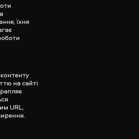
боти
а
ння, їхня
агає
роботи
 контенту
ттю на сайті
трапляє
ься
вим URL,
ширення.