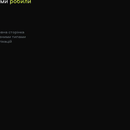
к ми
робили
овна сторінка
різними типами
лікацій