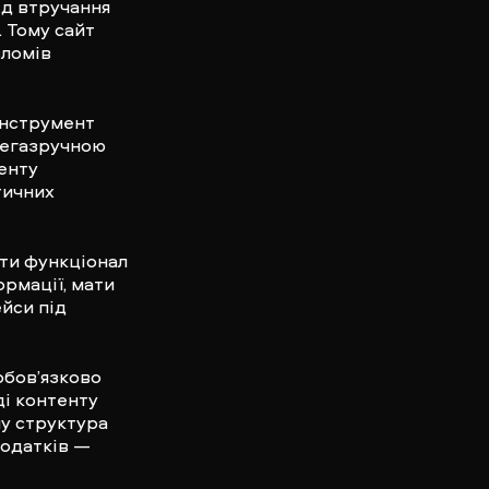
ід втручання
. Тому сайт
зломів
інструмент
мегазручною
тенту
тичних
ати функціонал
ормації, мати
йси під
 обов’язково
ді контенту
му структура
додатків —