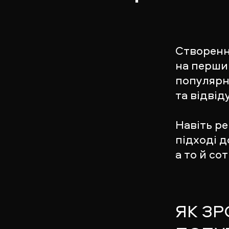
Створенн
на перши
популярн
та відвід
Навіть ре
підході д
а то й со
ЯК З