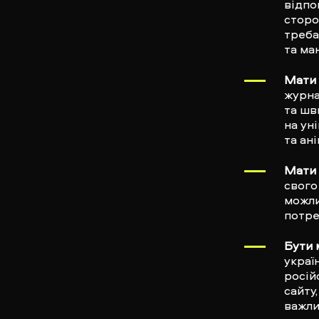
відпо
сторо
треба
та ма
Мати 
журна
та шв
на ун
та ан
Мати
свого
можли
потре
Бути
украї
росій
сайту
важли