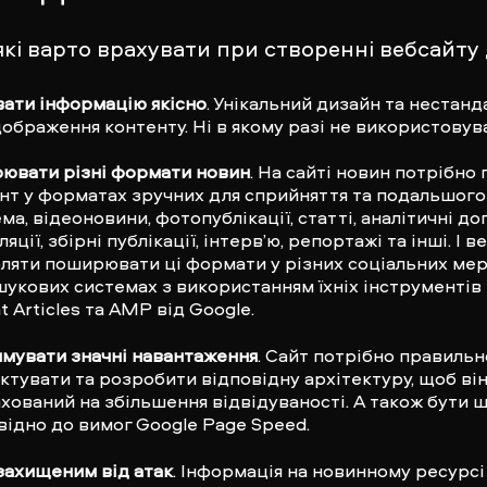
які варто врахувати при створенні вебсайту 
ати інформацію якісно
. Унікальний дизайн та нестан
дображення контенту. Ні в якому разі не використовув
ювати різні формати новин
. На сайті новин потрібно
нт у форматах зручних для сприйняття та подальшог
ма, відеоновини, фотопублікації, статті, аналітичні до
яції, збірні публікації, інтерв’ю, репортажі та інші. І 
ляти поширювати ці формати у різних соціальних ме
шукових системах з використанням їхніх інструментів п
t Articles та
AMP
від Google.
мувати значні навантаження
. Сайт потрібно правильн
ктувати та розробити відповідну архітектуру, щоб він
хований на збільшення відвідуваності. А також бути
відно до вимог Google Page Speed.
захищеним від атак
. Інформація на новинному ресурс