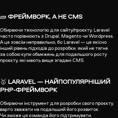
🧱
ФРЕЙМВОРК, А НЕ CMS
Обираючи технологію для сайту/проєкту, Laravel
часто порівнюють з Drupal, Magento чи Wordpress.
А це зовсім неправильно, бо Laravel — це якісно
інший рівень підходів до розробки, який не тягне
за собою купи обмежень для подальшого росту
проєкту, які мають вище згадані CMS.
🥇
LARAVEL — НАЙПОПУЛЯРНІШИЙ
PHP-ФРЕЙМВОРК
Обираючи інструмент для розробки свого проєкту,
варто зважати на подальший його розвиток.
Чи зможе ця команда його підтримувати,