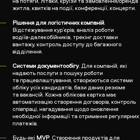
на потяги, літаки, круїзи та замовлення/оренда
житла, квитків на події, конференції, концерти.
Рішення для логістичних компаній
.
Відстежування кур’єрів, аналіз роботи
водіїв-далекобійників
, трекінг доставки
вантажу, контроль доступу до багажного
відділення.
Системи документообігу
. Для компаній, які
надають послуги з пошуку роботи
та працевлаштування, створюються системи
обліку усіх кандидатів, бази даних резюме
та вакансій. Кожна облікова картка має
автоматизацію створення договорів, контроль
співпраці, нагадування щодо оновлення
необхідної інформації та отримання регулярних
платежів.
Будь-які
MVP
. Створення продуктів для