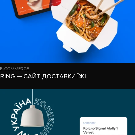
E-COMMERCE
RING — САЙТ ДОСТАВКИ ЇЖІ