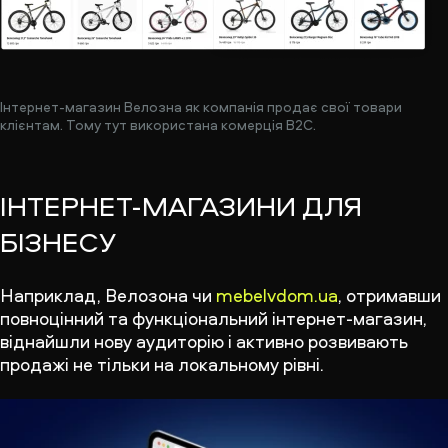
Інтернет-магазин Велозна як компанія продає свої товари
клієнтам. Тому тут використана комерція B2C.
ІНТЕРНЕТ-МАГАЗИНИ ДЛЯ
БІЗНЕСУ
Наприклад, Велозона чи
mebelvdom.ua
, отримавши
повноцінний та функціональний інтернет-магазин,
віднайшли нову аудиторію і активно розвивають
продажі не тільки на локальному рівні.