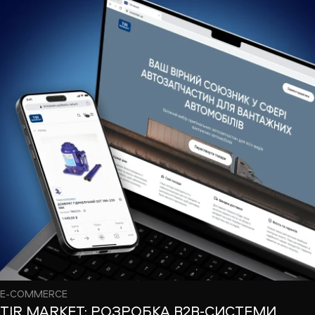
E-COMMERCE
TIR MARKET: РОЗРОБКА B2B-СИСТЕМИ