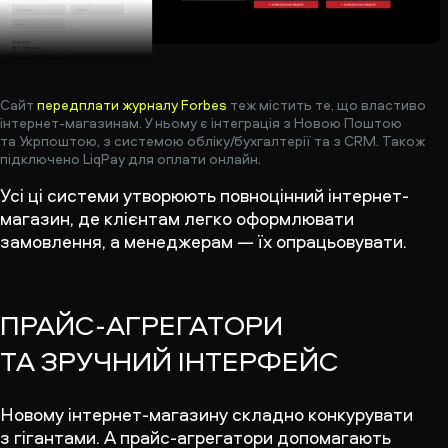
Сайт
передплати журналу Forbes
теж містить те, що властиво
інтернет-магазинам. У ньому є інтеграція з Новою Поштою
та Укрпоштою, з системою обліку/бухгалтерії та з СRM. Також
підключено LiqPay для оплати онлайн.
Усі ці системи утворюють повноцінний інтернет-
магазин, де клієнтам легко оформлювати
замовлення, а менеджерам — їх опрацьовувати.
ПРАЙС-АГРЕГАТОРИ
ТА ЗРУЧНИЙ ІНТЕРФЕЙС
Новому інтернет-магазину складно конкурувати
з гігантами. А прайс-агрегатори допомагають