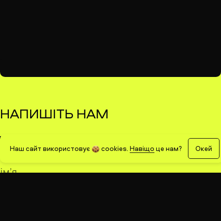
НАПИШІТЬ НАМ
консультація
аудит вебсайту
Наш сайт використовує
cookies
.
Навіщо
це нам?
Окей
ім’я
емейл