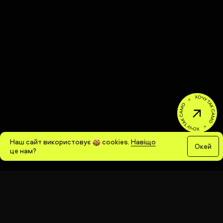
Наш сайт використовує
cookies
.
Навіщо
Окей
це нам?
Ми отримали цікаве 
завдання від команди 