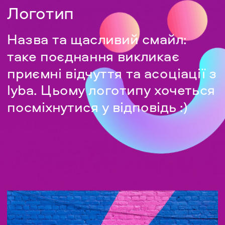
Логотип
Назва та щасливий смайл: 
таке поєднання викликає 
приємні відчуття та асоціації з 
lyba. Цьому логотипу хочеться 
посміхнутися у відповідь :)