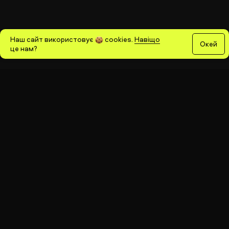
Наш сайт використовує
cookies
.
Навіщо
Окей
це нам?