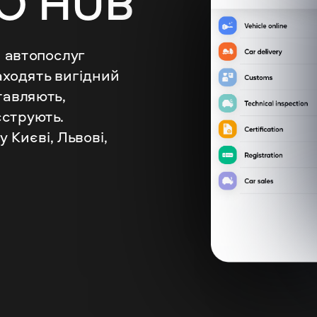
WEST AUTO HUB 
 автопослуг 
аходять вигідний 
авляють, 
струють. 
Києві, Львові, 