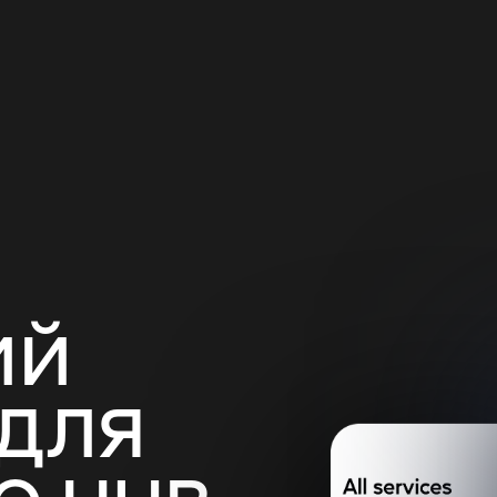
Й 
ДЛЯ 