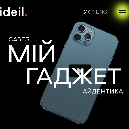
УКР
ENG
CASES
МІЙ
ГАДЖЕТ
АЙДЕНТИКА