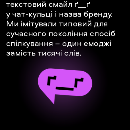
текстовий смайл ґ__ґ 
у чат-кульці і назва бренду. 
Ми імітували типовий для 
сучасного покоління спо
сіб 
спілкування – один емоджі 
замість тисячі слів.