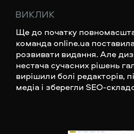
ВИКЛИК
Ще до початку повномасшта
команда online.ua поставила
розвивати видання. Але диза
нестача сучасних рішень гал
вирішили болі редакторів, п
медіа і зберегли SEO-склад