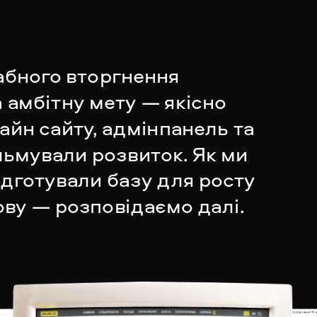
бного вторгнення 
 амбітну мету — якісно 
йн сайту, адмінпанель та 
ьмували розвиток. Як ми 
ідготували базу для росту 
ову — розповідаємо далі.