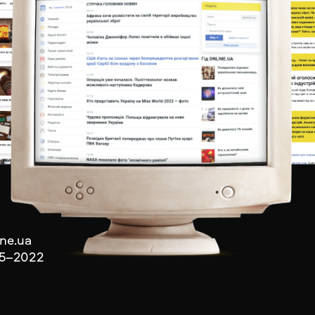
ine.ua
15–2022