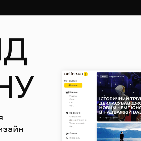
Д 
НУ
 
изайн