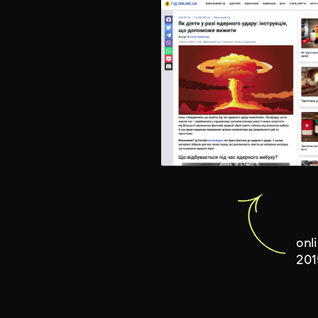
onl
20