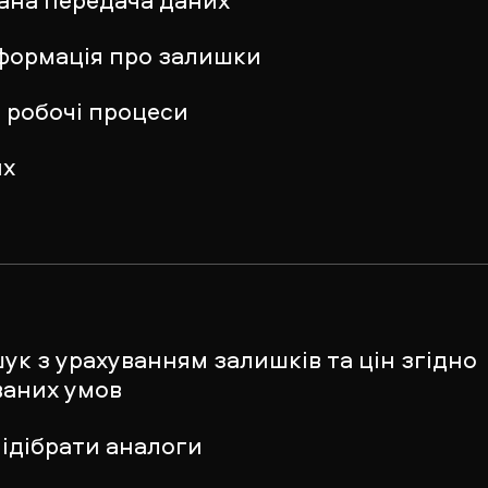
нформація про залишки
 робочі процеси
их
к з урахуванням залишків та цін згідно
ваних умов
ідібрати аналоги