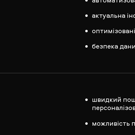
актуальна і
оптимізовані
безпека дан
швидкий пошу
персоналізо
можливість п