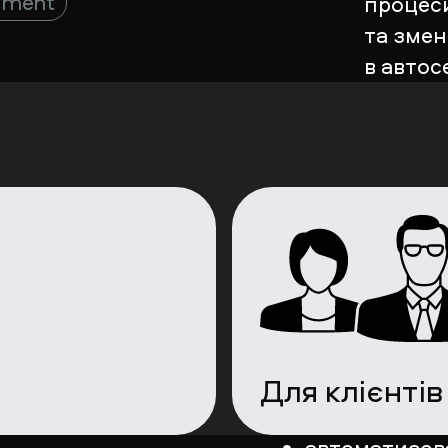
pment
процес
та зме
в автос
Для клієнтів
автоматизов