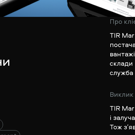
Про клі
TIR Ma
постач
вантажі
ни
склади 
служба 
Виклик
TIR Mar
і залуч
Тож зʼя