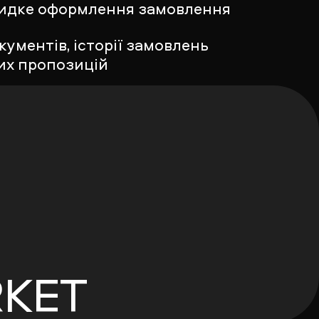
видке оформлення замовлення
кументів, історії замовлень
их пропозицій
RKET