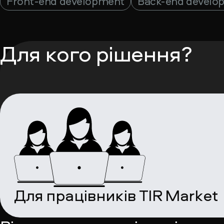
Front-end development
Back-end develo
Для кого рішення?
Для працівників TIR Market