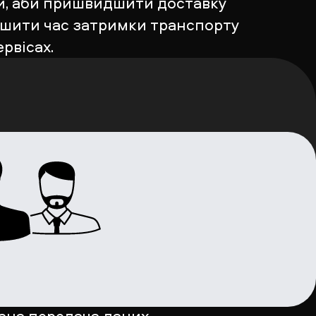
и, аби пришвидшити доставку
ншити час затримки транспорту
ервісах.
ана передача даних