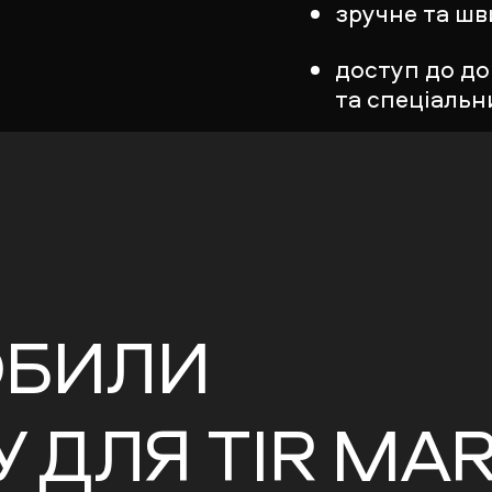
зручне та ш
доступ до до
та спеціальн
ОБИЛИ
 ДЛЯ TIR MA