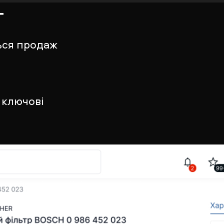
т
ься продаж
 ключові