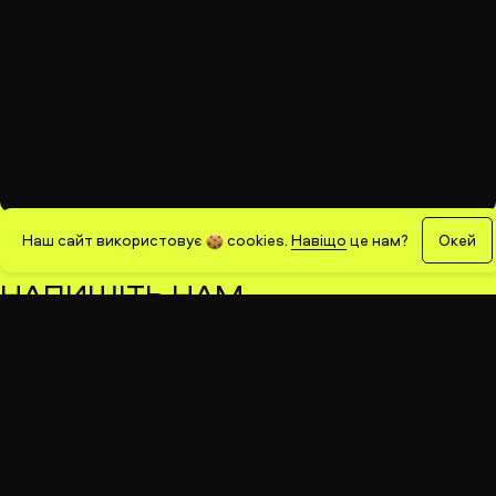
Наш сайт використовує
cookies
.
Навіщо
це нам?
Окей
НАПИШІТЬ НАМ
консультація
аудит вебсайту
ім’я