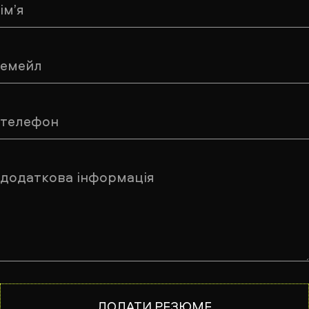
ім’я
емейл
телефон
додаткова інформація
ДОДАТИ РЕЗЮМЕ