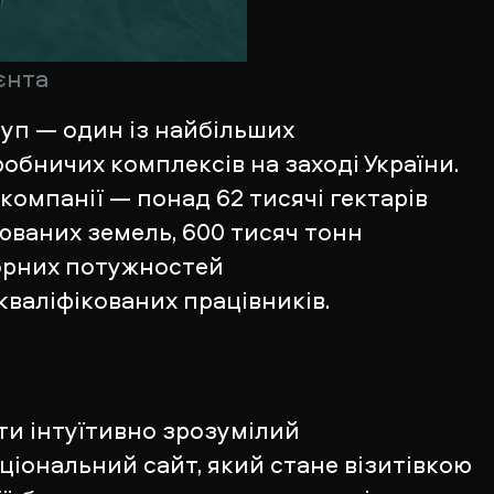
єнта
руп — один із найбільших
обничих комплексів на заході України.
компанії — понад 62 тисячі гектарів
ваних земель, 600 тисяч тонн
орних потужностей
 кваліфікованих працівників.
и інтуїтивно зрозумілий
ціональний сайт, який стане візитівкою