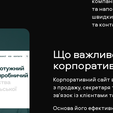
компані
та напо
швидкий
та конт
Що важлив
корпоратив
Корпоративний сайт 
з продажу, секретаря
звʼязок із клієнтами 
Основа його ефективн