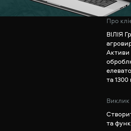
Про клі
ВІЛІЯ Г
агровир
Активи 
оброблю
елеват
та 1300
Виклик
Створит
та функ