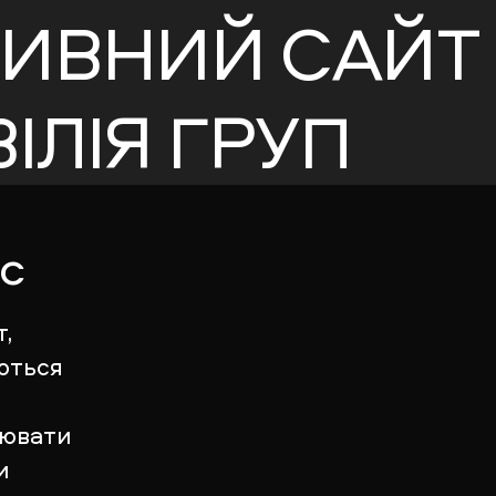
ТИВНИЙ САЙТ
ІЛІЯ ГРУП
ес
,
ються
рювати
и