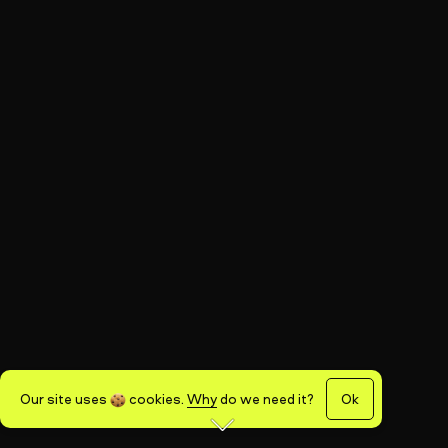
Our site uses
cookies
.
Why
do we need it?
Ok