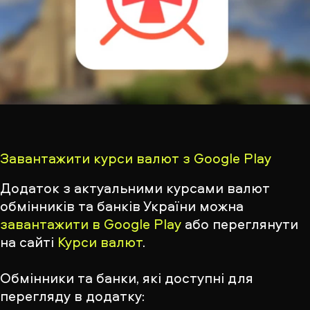
Завантажити курси валют з Google Play
Додаток з актуальними курсами валют
обмінників та банків України можна
завантажити в Google Play
або переглянути
на сайті
Курси валют
.
Обмінники та банки, які доступні для
перегляду в додатку: