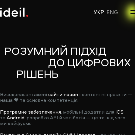
УКР
ENG
PОЗУМНИЙ
ПІДХІД
ДО
ЦИФРОВИХ
РІШЕНЬ
Високонавантажені
сайти новин
і контентні проєкти —
наша 🖤 та основна компетенція.
Програмне забезпечення
, мобільні додатки для
iOS
та
Android
, розробка API й чат-ботів — це те, від чого
ми кайфуємо.