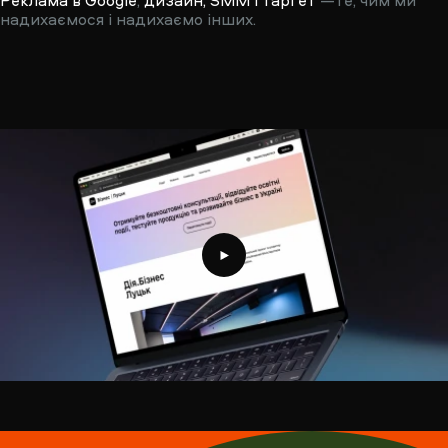
Реклама в Google
,
дизайн, SMM і таргет
—те, чим ми
надихаємося і надихаємо інших.
Projects showreel